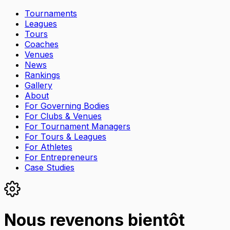
Tournaments
Leagues
Tours
Coaches
Venues
News
Rankings
Gallery
About
For Governing Bodies
For Clubs & Venues
For Tournament Managers
For Tours & Leagues
For Athletes
For Entrepreneurs
Case Studies
Nous revenons bientôt